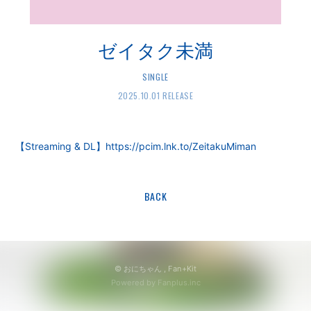
会員登録
ログイン
ゼイタク未満
SINGLE
2025.10.01 RELEASE
【Streaming & DL】
https://pcim.lnk.to/ZeitakuMiman
BACK
© おにちゃん ,
Fan+Kit
Powered by Fanplus.inc