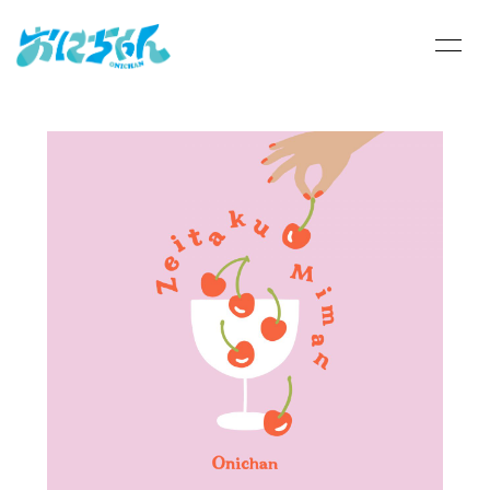
HOME
INFORMATION
SCHEDULE
PROFILE
VIDEO
STORE
DISCOGRAPHY
BLOG
MOVIE
RADIO
PHOTO
Q&A