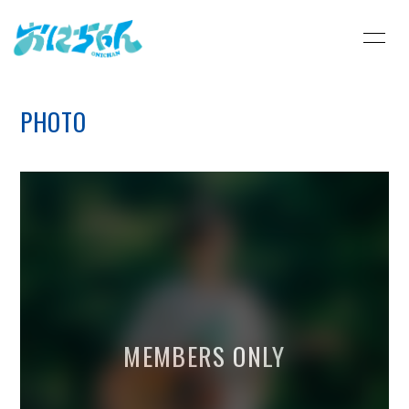
HOME
INFORMATION
PHOTO
SCHEDULE
PROFILE
VIDEO
STORE
DISCOGRAPHY
BLOG
MOVIE
RADIO
PHOTO
Q&A