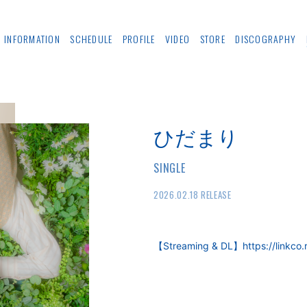
INFORMATION
SCHEDULE
PROFILE
VIDEO
STORE
DISCOGRAPHY
ひだまり
SINGLE
2026.02.18 RELEASE
【Streaming & DL】
https://linkco