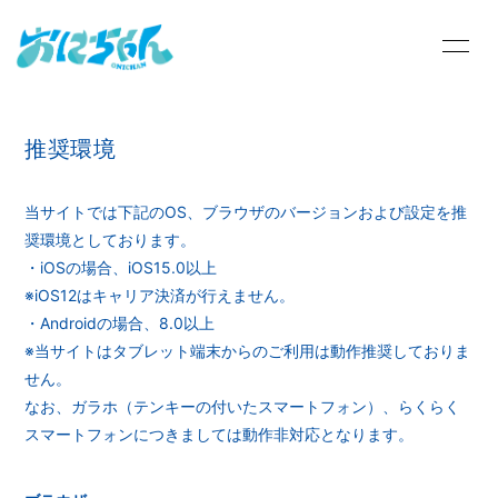
HOME
INFORMATION
推奨環境
SCHEDULE
PROFILE
VIDEO
STORE
当サイトでは下記のOS、ブラウザのバージョンおよび設定を推
奨環境としております。
DISCOGRAPHY
BLOG
・iOSの場合、iOS15.0以上
※iOS12はキャリア決済が行えません。
MOVIE
RADIO
・Androidの場合、8.0以上
※当サイトはタブレット端末からのご利用は動作推奨しておりま
PHOTO
Q&A
せん。
なお、ガラホ（テンキーの付いたスマートフォン）、らくらく
スマートフォンにつきましては動作非対応となります。