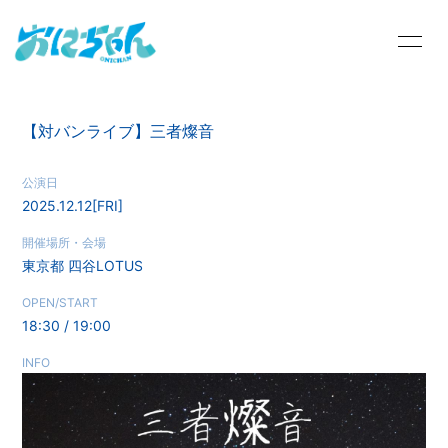
HOME
INFORMATION
【対バンライブ】三者燦音
SCHEDULE
PROFILE
公演日
VIDEO
STORE
2025.12.12
[FRI]
DISCOGRAPHY
BLOG
開催場所・会場
東京都
四谷LOTUS
MOVIE
RADIO
OPEN/START
PHOTO
Q&A
18:30 / 19:00
INFO